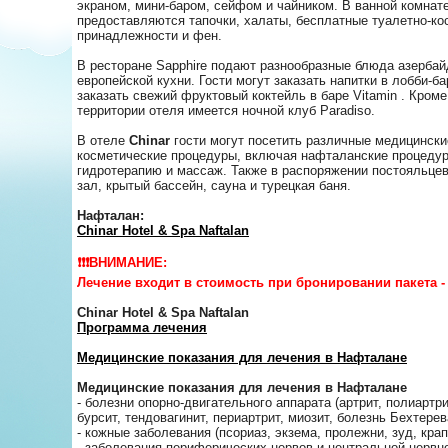
экраном, мини-баром, сейфом и чайником. В ванной комнат
предоставляются тапочки, халаты, бесплатные туалетно-ко
принадлежности и фен.
В ресторане Sapphire подают разнообразные блюда азербай
европейской кухни. Гости могут заказать напитки в лобби-ба
заказать свежий фруктовый коктейль в баре Vitamin . Кроме 
территории отеля имеется ночной клуб Paradiso.
В отеле
Chinar
гости могут посетить различные медицински
косметические процедуры, включая нафталанские процеду
гидротерапию и массаж. Также в распоряжении постояльце
зал, крытый бассейн, сауна и турецкая баня.
Нафталан:
Chinar Hotel & Spa Naftalan
❗️❗️❗️ВНИМАНИЕ:
Лечение входит в стоимость при бронировании пакета -
Chinar Hotel & Spa Naftalan
Программа лечения
Медицинские показания для лечения в Нафталане
Медицинские показания для лечения в Нафталане
- болезни опорно-двигательного аппарата (артрит, полиартри
бурсит, тендовагинит, периартрит, миозит, болезнь Бехтерева
- кожные заболевания (псориаз, экзема, пролежни, зуд, крап
- заболевания периферических нервов и центральной нервн