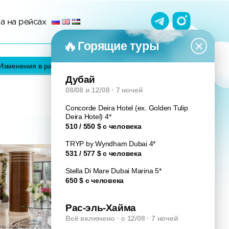
а на рейсах
×
Горящие туры
Изменения в расписании рейсов
Дубай
08/08 и 12/08 · 7 ночей
Concorde Deira Hotel (ex. Golden Tulip
Deira Hotel) 4*
510 / 550 $ с человека
TRYP by Wyndham Dubai 4*
531 / 577 $ с человека
Stella Di Mare Dubai Marina 5*
650 $ с человека
Рас-эль-Хайма
Всё включено · с 12/08 · 7 ночей