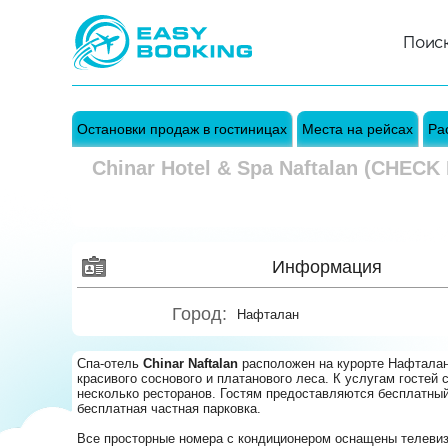
Поис
Остановки продаж в гостиницах
Места на рейсах
Ра
Chinar Hotel & Spa Naftalan (CHECK 
Информация
Город:
Нафталан
Спа-отель
Chinar Naftalan
расположен на курорте Нафталан
красивого соснового и платанового леса. К услугам гостей 
несколько ресторанов. Гостям предоставляются бесплатный
бесплатная частная парковка.
Все просторные номера с кондиционером оснащены телеви