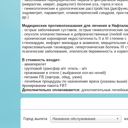
(невралгии, неврит, радикулит) болезни уха, горла и носа
- гинекологические и урологические расстройства (дисфунк
эндометрит, параметрит, климактерический синдром, простат
др.)
Медицинские противопоказания для лечения в Нафтала
- острые заболевания суставов, острые гинекологические з
- опухоли злокачественные и доброкачественные (любой ло
- хроническая коронарная недостаточность II и III степени с
стенокардии, инфаркт миокарда в анамнезе, мерцательная 
пароксизмальная тахикардия, гипертоническая болезнь III с
психические заболевания, эпилепсия беременность и корм
В стоимость входит:
- авиаперелет
- групповой трансфер а/п -отель - а/п
- проживание в отеле ( выбранное кол-во ночей)
- питание FB (завтрак, обед, ужин)
- лечебные процедуры по назначению врача (указаны выше)
бронировании пакета FBT
Дополнительно оплачиваются:
дополнительные лечебные
Город вылета
Наземное обслуживание
в