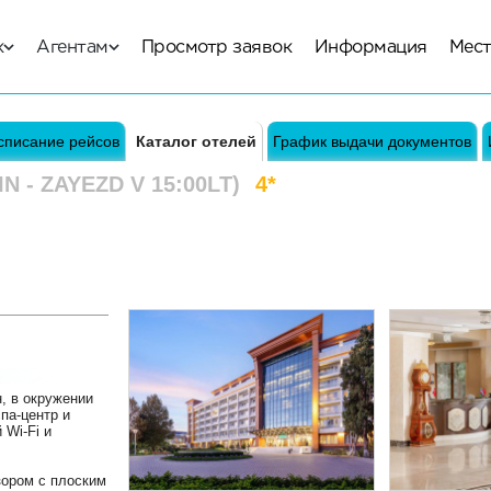
к
Агентам
Просмотр заявок
Информация
Мест
списание рейсов
Каталог отелей
График выдачи документов
IN - ZAYEZD V 15:00LT)
4*
, в окружении
спа-центр и
 Wi-Fi и
зором с плоским