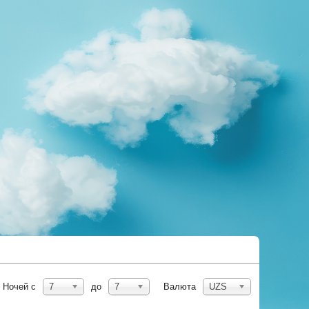
Ночей с
7
до
7
Валюта
UZS