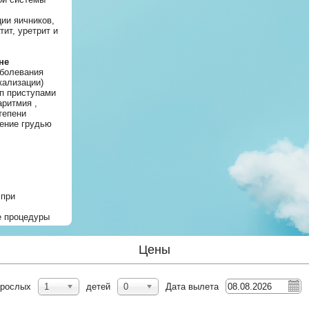
ции яичников,
ит, уретрит и
не
аболевания
кализации)
 п приступами
аритмия ,
тепени
ление грудью
 при
 процедуры
Цены
зрослых
1
детей
0
Дата вылета