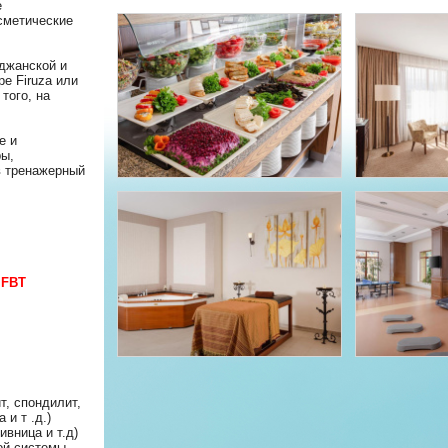
е
сметические
джанской и
ре Firuza или
того, на
е и
ры,
в тренажерный
 FBT
т, спондилит,
 и т .д.)
ивница и т.д)
ой системы