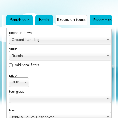
Excursion tours
Search tour
Hotels
Recommended
departure town
Ground handling
state
Russia
Additional filters
price
RUB
tour group
----
tour
туры в Санкт- Петербург