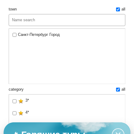
town
all
Санкт-Петербург Город
category
all
3*
4*