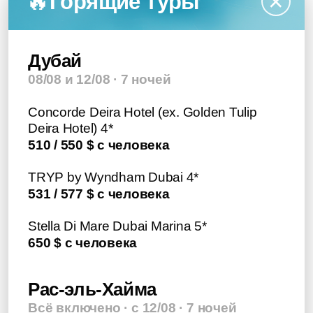
×
Горящие туры
hotel
show only selected
all
Дубай
08/08 и 12/08 · 7 ночей
Izzzi у Гостиного двора 3*
Concorde Deira Hotel (ex. Golden Tulip
Космос Прибалтийская 4*
Deira Hotel) 4*
510 / 550 $ с человека
Москва 4*
Октябрьская 4*
TRYP by Wyndham Dubai 4*
531 / 577 $ с человека
Россия 3*
Stella Di Mare Dubai Marina 5*
Additional filters
650 $ с человека
meal
all
BB
Рас-эль-Хайма
Всё включено · с 12/08 · 7 ночей