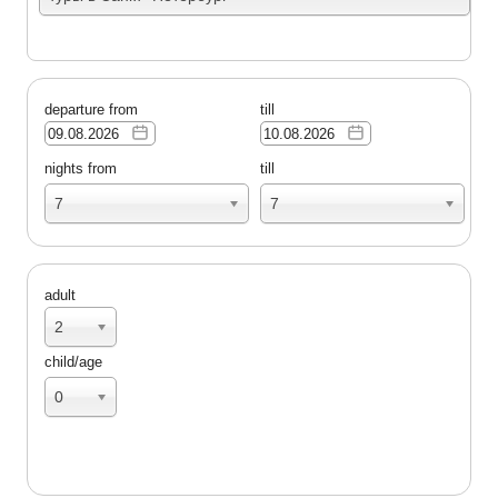
departure from
till
nights from
till
7
7
adult
2
child/age
0