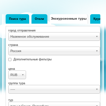
Экскурсионные туры
Поиск тура
Отели
Круизы
город отправления
Наземное обслуживание
страна
Россия
Дополнительные фильтры
цена
RUB
группа тура
----
тур
туры в Санкт- Петербург