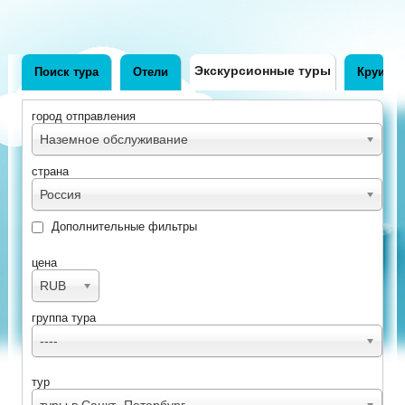
Экскурсионные туры
Поиск тура
Отели
Круизы
город отправления
Наземное обслуживание
страна
Россия
Дополнительные фильтры
цена
RUB
группа тура
----
тур
туры в Санкт- Петербург